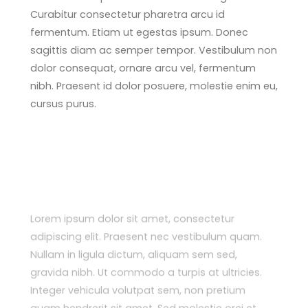
Curabitur consectetur pharetra arcu id
fermentum. Etiam ut egestas ipsum. Donec
sagittis diam ac semper tempor. Vestibulum non
dolor consequat, ornare arcu vel, fermentum
nibh. Praesent id dolor posuere, molestie enim eu,
cursus purus.
Lorem ipsum dolor sit amet, consectetur
adipiscing elit. Praesent nec vestibulum quam.
Nullam in ligula dictum, aliquam sem sed,
gravida nibh. Ut commodo a turpis at ultricies.
Integer vehicula volutpat sem, non pretium
quam hendrerit sit amet. Sed molestie orci et
sollicitudin gravida. Etiam quis odio erat. Integer
vehicula volutpat sem, non pretium quam
hendrerit sit amet. Sed molestie orci et